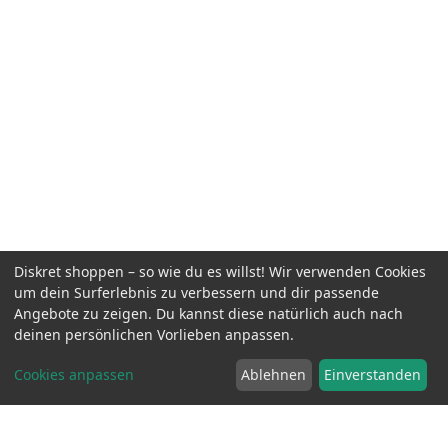
Diskret shoppen – so wie du es willst! Wir verwenden Cookies
um dein Surferlebnis zu verbessern und dir passende
Angebote zu zeigen. Du kannst diese natürlich auch nach
Road Trip Nr. 06 - Temptation Ranch
inkl. MwSt.
49.90 EUR
deinen persönlichen Vorlieben anpassen.
Cookies anpassen
Ablehnen
Einverstanden