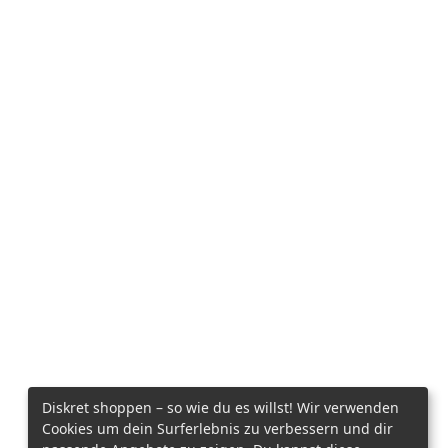
Diskret shoppen – so wie du es willst! Wir verwenden
Cookies um dein Surferlebnis zu verbessern und dir