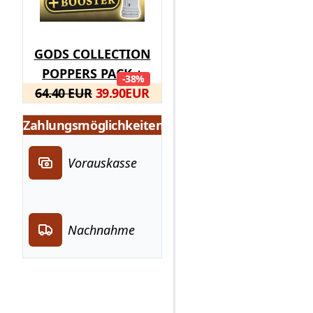
GODS COLLECTION
POPPERS PACK +
-38%
64.40 EUR
BOOSTER
39.90
EUR
Zahlungsmöglichkeiten
Vorauskasse
Nachnahme