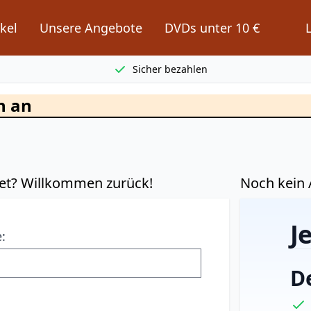
kel
Unsere Angebote
DVDs unter 10 €
Sicher bezahlen
h an
et? Willkommen zurück!
Noch kein A
J
:
D