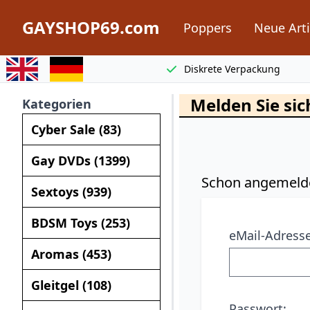
GAYSHOP69.com
Poppers
Neue Arti
Switch to english
Switch to german
Diskrete Verpackung
Melden Sie sic
Kategorien
Cyber Sale (83)
Gay DVDs (1399)
Schon angemeld
Sextoys (939)
BDSM Toys (253)
eMail-Adresse
Aromas (453)
Gleitgel (108)
Passwort: