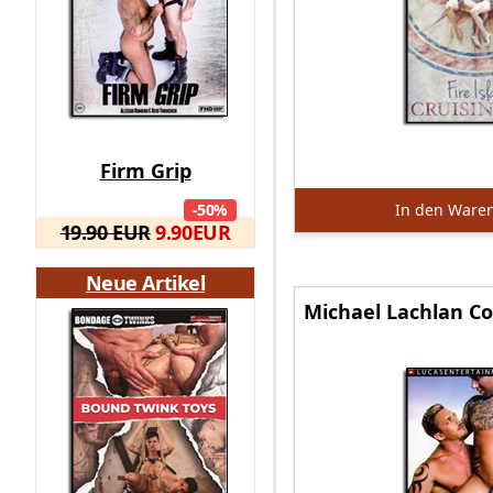
Firm Grip
-50%
In den Ware
19.90 EUR
9.90
EUR
Neue Artikel
Michael Lachlan Co