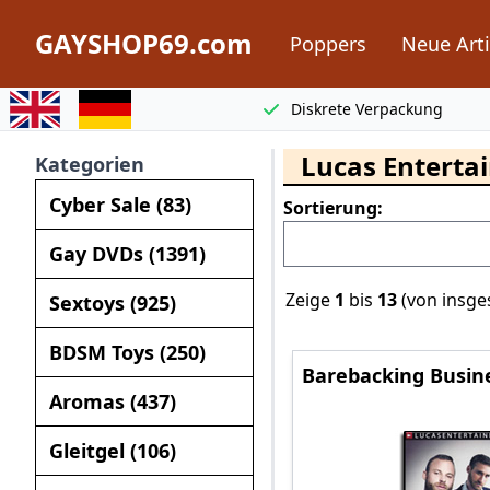
GAYSHOP69.com
Poppers
Neue Arti
Switch to english
Switch to german
Diskrete Verpackung
Lucas Enterta
Kategorien
Cyber Sale (83)
Sortierung:
Gay DVDs (1391)
Zeige
1
bis
13
(von insg
Sextoys (925)
BDSM Toys (250)
Barebacking Busi
Aromas (437)
Gleitgel (106)