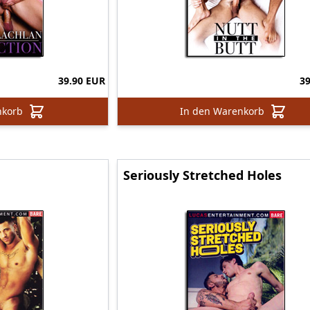
39.90 EUR
3
nkorb
In den Warenkorb
Seriously Stretched Holes