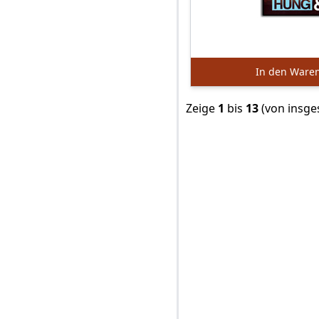
In den Ware
Zeige
1
bis
13
(von insg