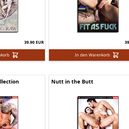
39.90 EUR
3
nkorb
In den Warenkorb
llection
Nutt in the Butt