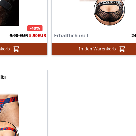
-40%
Erhältlich in:
L
9.90 EUR
5.90
EUR
2
nkorb
In den Warenkorb
lti