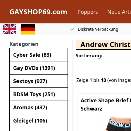
GAYSHOP69.com
Poppers
Neue Arti
Switch to english
Switch to german
Diskrete Verpackung
Andrew Christ
Kategorien
Cyber Sale (83)
Sortierung:
Gay DVDs (1391)
Zeige
1
bis
10
(von insg
Sextoys (927)
BDSM Toys (251)
Active Shape Brief 
Aromas (437)
Schwarz
Gleitgel (106)