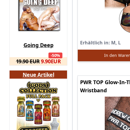
Erhältlich in:
M, L
Going Deep
-50%
In den Ware
19.90 EUR
9.90
EUR
Neue Artikel
PWR TOP Glow-In-T
Wristband