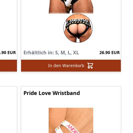
Erhältlich in:
S, M, L, XL
6.90 EUR
26.90 EUR
In den Warenkorb
Pride Love Wristband