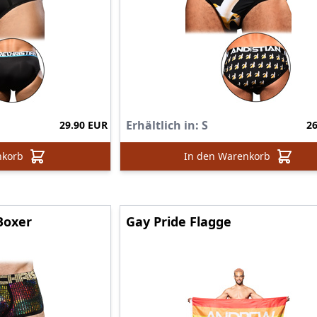
Erhältlich in:
S
29.90 EUR
2
nkorb
In den Warenkorb
Boxer
Gay Pride Flagge