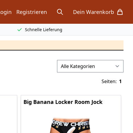
Login
Registrieren
Dein Warenkorb
search
items in cart, view bag
Schnelle Lieferung
Seiten:
1
Big Banana Locker Room Jock