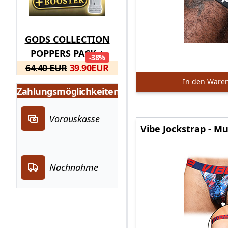
GODS COLLECTION
POPPERS PACK +
-38%
64.40 EUR
BOOSTER
39.90
EUR
In den Ware
Zahlungsmöglichkeiten
Vorauskasse
Vibe Jockstrap - Mu
Nachnahme