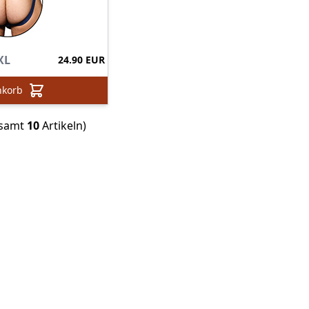
XL
24.90 EUR
nkorb
esamt
10
Artikeln)