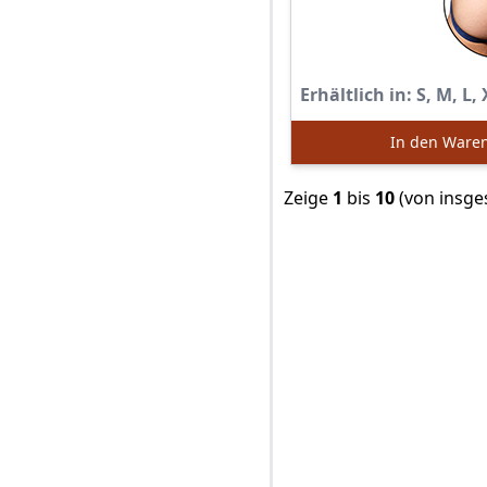
Erhältlich in:
S, M, L, 
In den Ware
Zeige
1
bis
10
(von insg