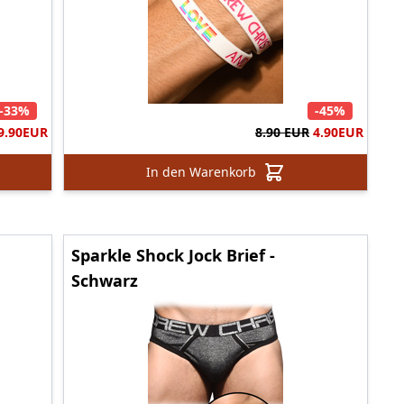
-33%
-45%
9.90
EUR
8.90 EUR
4.90
EUR
In den Warenkorb
Sparkle Shock Jock Brief -
Schwarz