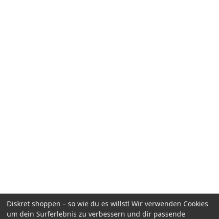
Diskret shoppen – so wie du es willst! Wir verwenden Cookies
um dein Surferlebnis zu verbessern und dir passende