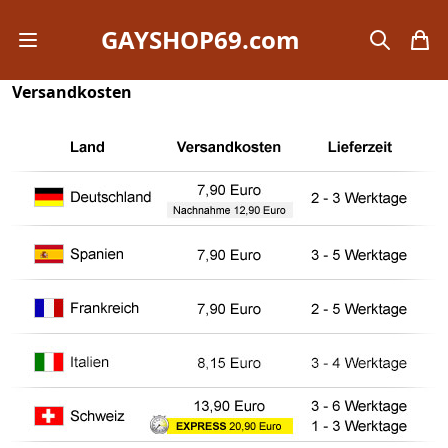
GAYSHOP69.com
Open mobile menu
search
items
Versandkosten