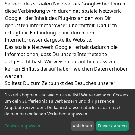
Servern des sozialen Netzwerkes Google+ her. Durch
diese Verbindung wird durch das soziale Netzwerk
Google+ der Inhalt des Plug-ins an den von Dir
genutzten Internetbrowser übermittelt. Dadurch
erfolgt die Einbindung in die durch den
Internetbrowser dargestellte Website.
Das soziale Netzwerk Google+ erhält dadurch die
Informationen, dass Du unsere Internetseite
aufgesucht hast. Wir weisen darauf hin, dass wir
keinen Einfluss darauf haben, welchen Daten erhoben
werden.
Solltest Du zum Zeitpunkt des Besuches unserer
Website zeitgleich auf der Internetseite des sozialen
Diskret shoppen – so wie du es willst! Wir verwenden Cookies
Netzwerkes Google+ unter Nutzung des Dir
um dein Surferlebnis zu verbessern und dir passende
zugewiesenen persönlichen Nutzerkontos eingeloggt
Angebote zu zeigen. Du kannst diese natürlich auch nach
sein, erfolgt eine direkte Zuordnung von Google+ mit
deinen persönlichen Vorlieben anpassen.
dem Besuch unserer Website. Klickst Du den "+1"-
Cookies anpassen
Ablehnen
Einverstanden
Button an oder nutzt Deinen Account, um einen
Kommentar zu verfassen, werden die dadurch