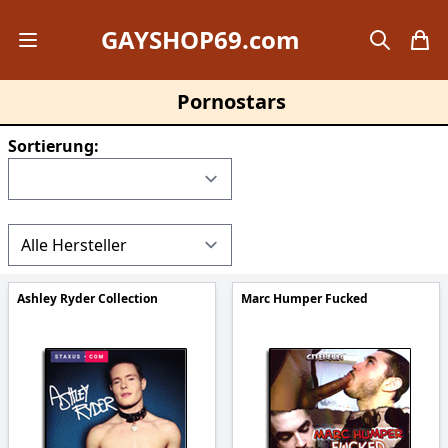
GAYSHOP69.com
Open mobile menu
search
items
Pornostars
Sortierung:
Ashley Ryder Collection
Marc Humper Fucked