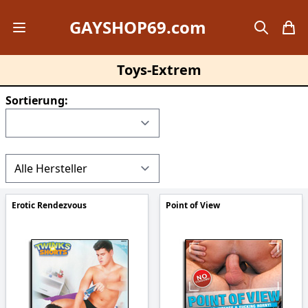
GAYSHOP69.com
Open mobile menu
search
items
Toys-Extrem
Sortierung:
Erotic Rendezvous
Point of View