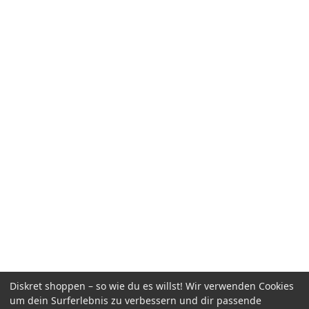
Diskret shoppen – so wie du es willst! Wir verwenden Cookies
um dein Surferlebnis zu verbessern und dir passende