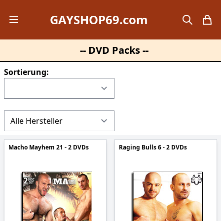
GAYSHOP69.com
Open mobile menu
search
items
-- DVD Packs --
Sortierung:
Macho Mayhem 21 - 2 DVDs
Raging Bulls 6 - 2 DVDs