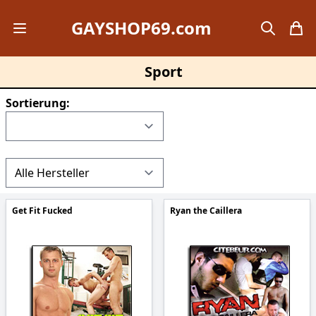
GAYSHOP69.com
Open mobile menu
search
items
Sport
Sortierung:
Get Fit Fucked
Ryan the Caillera