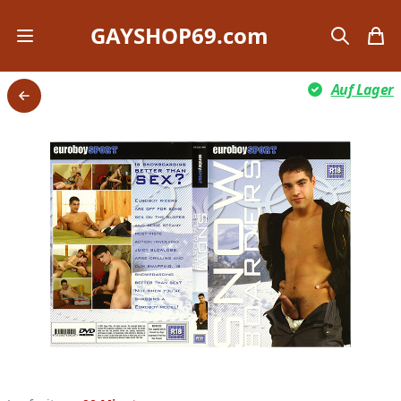
GAYSHOP69.com
Open mobile menu
search
items
Auf Lager
Back