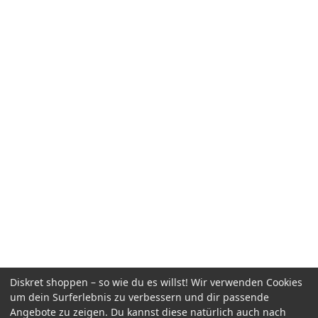
Diskret shoppen – so wie du es willst! Wir verwenden Cookies
um dein Surferlebnis zu verbessern und dir passende
Angebote zu zeigen. Du kannst diese natürlich auch nach
Men of Massive Nr. 03
inkl. MwSt.