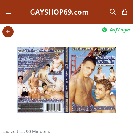
GAYSHOP69.com
Open mobile menu
search
items
Auf Lager
Back
Product information
Laufzeit ca. 90 Minuten.