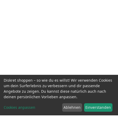
Diskret shoppen – so wie du es willst! Wir verwenden Cookies
um dein Surferlebnis zu verbessern und dir passende
Angebote zu zeigen. Du kannst diese natürlich auch nach
Straight Men Nr. 05
inkl. MwSt.
39.90 EUR
deinen persönlichen Vorlieben anpassen.
Cookies anpassen
Ablehnen
Einverstanden