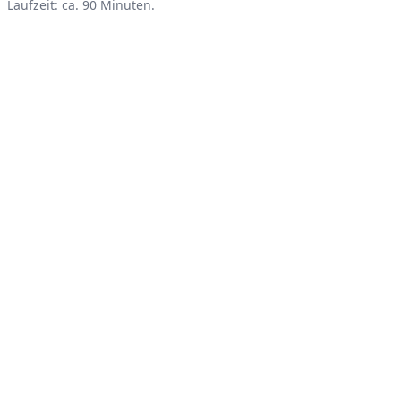
Product information
Laufzeit: ca. 90 Minuten.