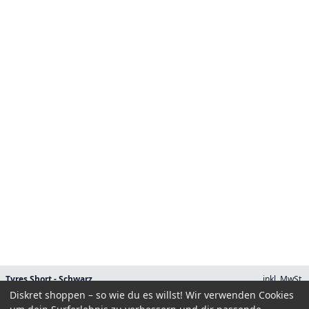
Tyres Short - Schwarz
inkl. MwSt.
59.90 EUR
Diskret shoppen – so wie du es willst! Wir verwenden Cookies
Größe