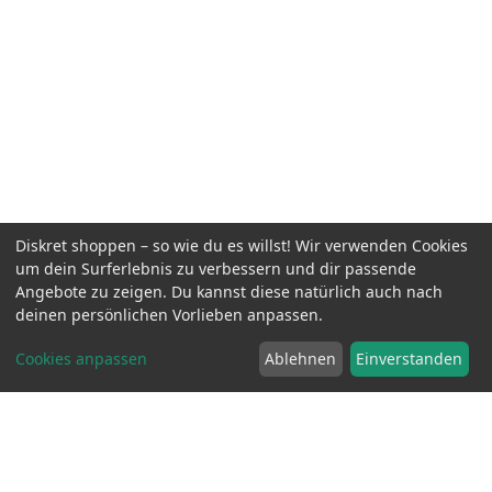
Diskret shoppen – so wie du es willst! Wir verwenden Cookies
um dein Surferlebnis zu verbessern und dir passende
Gas Mask Party Socken mit Tasche -
inkl.
28.90
Angebote zu zeigen. Du kannst diese natürlich auch nach
Schwarz/Neongelb
MwSt.
EUR
deinen persönlichen Vorlieben anpassen.
Cookies anpassen
Ablehnen
Einverstanden