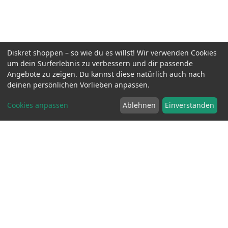
Diskret shoppen – so wie du es willst! Wir verwenden Cookies
um dein Surferlebnis zu verbessern und dir passende
Angebote zu zeigen. Du kannst diese natürlich auch nach
Bondage Beginner Wrist or Ankle Cuffs
inkl. MwSt.
16.90 EUR
7.90
EUR
deinen persönlichen Vorlieben anpassen.
Cookies anpassen
Ablehnen
Einverstanden