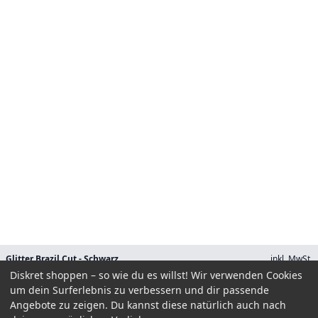
Glitter Brazil Cut - Schwarz
inkl. MwSt.
44.90 EUR
Diskret shoppen – so wie du es willst! Wir verwenden Cookies
Größe
um dein Surferlebnis zu verbessern und dir passende
Angebote zu zeigen. Du kannst diese natürlich auch nach