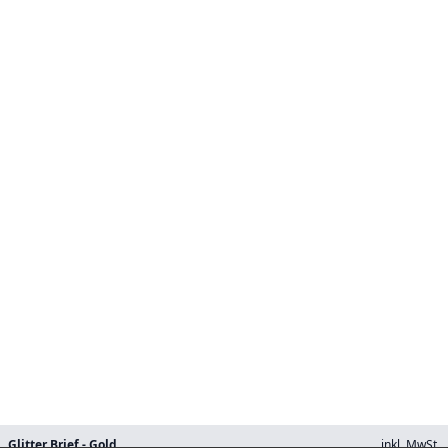
Glitter Brief - Gold
inkl. MwSt.