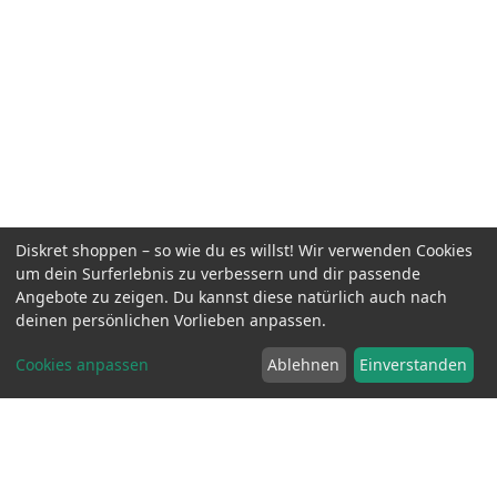
Diskret shoppen – so wie du es willst! Wir verwenden Cookies
um dein Surferlebnis zu verbessern und dir passende
Angebote zu zeigen. Du kannst diese natürlich auch nach
Peniskäfig Parceval - Edelstahl
inkl. MwSt.
49.90 EUR
deinen persönlichen Vorlieben anpassen.
Cookies anpassen
Ablehnen
Einverstanden