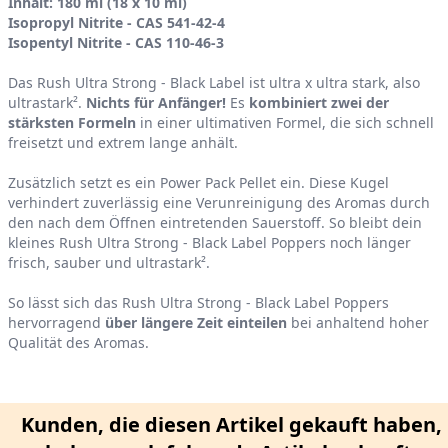
Product information
Inhalt: 180 ml (18 x 10 ml)
Isopropyl Nitrite - CAS 541-42-4
Isopentyl Nitrite - CAS 110-46-3
Das Rush Ultra Strong - Black Label ist ultra x ultra stark, also
ultrastark².
Nichts für Anfänger!
Es
kombiniert zwei der
stärksten Formeln
in einer ultimativen Formel, die sich schnell
freisetzt und extrem lange anhält.
Zusätzlich setzt es ein Power Pack Pellet ein. Diese Kugel
verhindert zuverlässig eine Verunreinigung des Aromas durch
den nach dem Öffnen eintretenden Sauerstoff. So bleibt dein
kleines Rush Ultra Strong - Black Label Poppers noch länger
frisch, sauber und ultrastark².
So lässt sich das Rush Ultra Strong - Black Label Poppers
hervorragend
über längere Zeit einteilen
bei anhaltend hoher
Qualität des Aromas.
Kunden, die diesen Artikel gekauft haben,