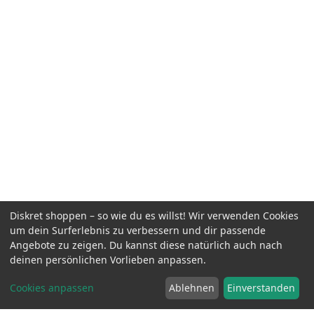
Diskret shoppen – so wie du es willst! Wir verwenden Cookies
um dein Surferlebnis zu verbessern und dir passende
Push Xtreme Leather - New York Cock & Ball Rivets
inkl.
19.90
Angebote zu zeigen. Du kannst diese natürlich auch nach
Snap Strap
MwSt.
EUR
deinen persönlichen Vorlieben anpassen.
Cookies anpassen
Ablehnen
Einverstanden