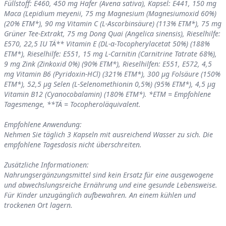
Füllstoff: E460, 450 mg Hafer (Avena sativa), Kapsel: E441, 150 mg
Maca (Lepidium meyenii, 75 mg Magnesium (Magnesiumoxid 60%)
(20% ETM*), 90 mg Vitamin C (L-Ascorbinsäure) (113% ETM*), 75 mg
Grüner Tee-Extrakt, 75 mg Dong Quai (Angelica sinensis), Rieselhilfe:
E570, 22,5 IU TÄ** Vitamin E (DL-α-Tocopherylacetat 50%) (188%
ETM*), Rieselhilfe: E551, 15 mg L-Carnitin (Carnitrine Tatrate 68%),
9 mg Zink (Zinkoxid 0%) (90% ETM*), Rieselhilfen: E551, E572, 4,5
mg Vitamin B6 (Pyridoxin-HCl) (321% ETM*), 300 μg Folsäure (150%
ETM*), 52,5 μg Selen (L-Selenomethionin 0,5%) (95% ETM*), 4,5 μg
Vitamin B12 (Cyanocobalamin) (180% ETM*). *ETM = Empfohlene
Tagesmenge, **TÄ = Tocopheroläquivalent.
Empfohlene Anwendung:
Nehmen Sie täglich 3 Kapseln mit ausreichend Wasser zu sich. Die
empfohlene Tagesdosis nicht überschreiten.
Zusätzliche Informationen:
Nahrungsergänzungsmittel sind kein Ersatz für eine ausgewogene
und abwechslungsreiche Ernährung und eine gesunde Lebensweise.
Für Kinder unzugänglich aufbewahren. An einem kühlen und
trockenen Ort lagern.