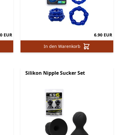
90 EUR
6.90 EUR
In den Warenkorb
Silikon Nipple Sucker Set