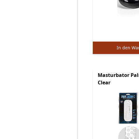
In den Wa
Masturbator Pal
Clear