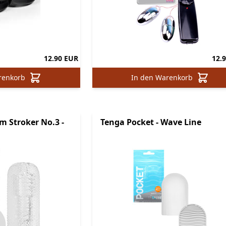
12.90 EUR
12.
renkorb
In den Warenkorb
m Stroker No.3 -
Tenga Pocket - Wave Line