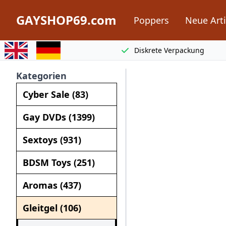
GAYSHOP69.com
Poppers
Neue Arti
Switch to english
Switch to german
Diskrete Verpackung
Kategorien
Cyber Sale (83)
Gay DVDs (1399)
Sextoys (931)
BDSM Toys (251)
Aromas (437)
Gleitgel (106)