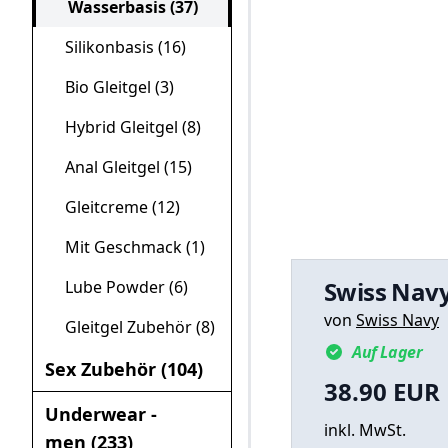
Wasserbasis (37)
Silikonbasis (16)
Bio Gleitgel (3)
Hybrid Gleitgel (8)
Anal Gleitgel (15)
Gleitcreme (12)
Mit Geschmack (1)
Swiss Navy
Lube Powder (6)
von
Swiss Navy
Gleitgel Zubehör (8)
Auf Lager
Sex Zubehör (104)
38.90 EUR
Product Price
Underwear -
inkl. MwSt.
men (233)