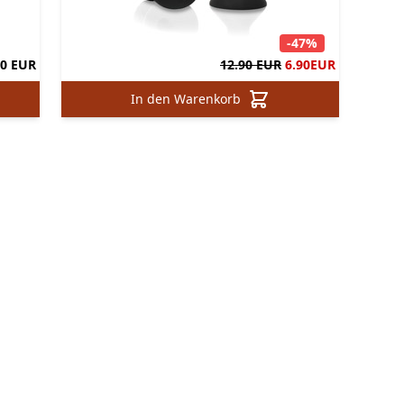
-47%
90 EUR
12.90 EUR
6.90
EUR
In den Warenkorb