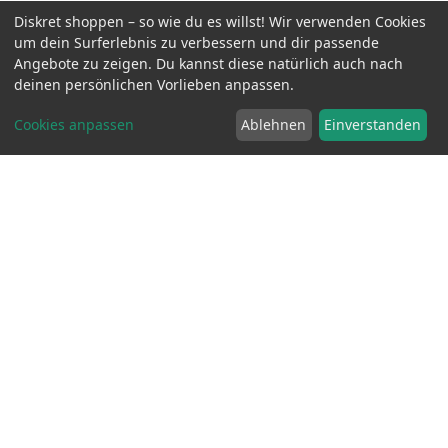
Diskret shoppen – so wie du es willst! Wir verwenden Cookies
um dein Surferlebnis zu verbessern und dir passende
Angebote zu zeigen. Du kannst diese natürlich auch nach
10 Stück London Kondome - Rot mit Erdbeeraroma
inkl. MwSt.
8.90 EUR
deinen persönlichen Vorlieben anpassen.
Cookies anpassen
Ablehnen
Einverstanden