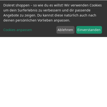
Diskret shoppen – so wie du es willst! Wir verwenden Cookies
um dein Surferlebnis zu verbessern und dir passende
Angebote zu zeigen. Du kannst diese natürlich auch nach
Eros Mega Slide 500 ml
inkl. MwSt.
24.90 EUR
deinen persönlichen Vorlieben anpassen.
Cookies anpassen
Ablehnen
Einverstanden