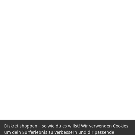
Diskret shoppen – so wie du es willst! Wir verwenden Cookies
um dein Surferlebnis zu verbessern und dir passende