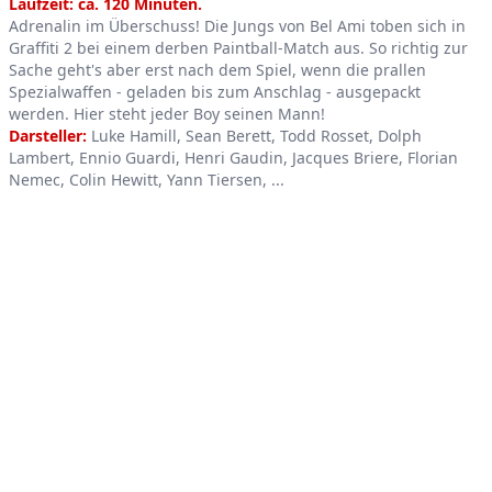
Product information
Laufzeit: ca. 120 Minuten.
Adrenalin im Überschuss! Die Jungs von Bel Ami toben sich in
Graffiti 2 bei einem derben Paintball-Match aus. So richtig zur
Sache geht's aber erst nach dem Spiel, wenn die prallen
Spezialwaffen - geladen bis zum Anschlag - ausgepackt
werden. Hier steht jeder Boy seinen Mann!
Darsteller:
Luke Hamill, Sean Berett, Todd Rosset, Dolph
Lambert, Ennio Guardi, Henri Gaudin, Jacques Briere, Florian
Nemec, Colin Hewitt, Yann Tiersen, ...